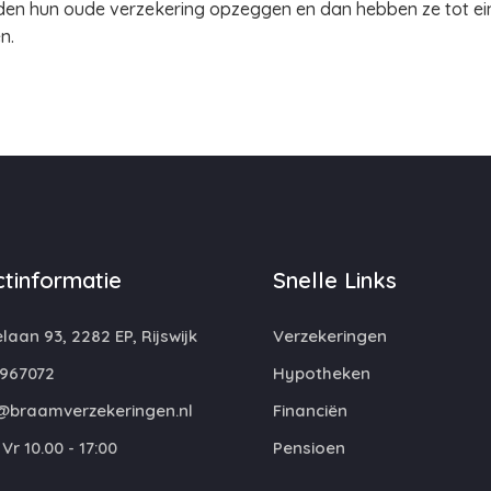
den hun oude verzekering opzeggen en dan hebben ze tot ein
en.
tinformatie
Snelle Links
laan 93, 2282 EP, Rijswijk
Verzekeringen
967072
Hypotheken
@braamverzekeringen.nl
Financiën
Vr 10.00 - 17:00
Pensioen