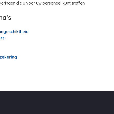
keringen die u voor uw personeel kunt treffen.
na’s
ongeschiktheid
rs
rzekering