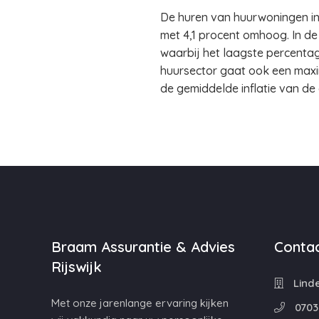
De huren van huurwoningen in 
met 4,1 procent omhoog. In de 
waarbij het laagste percenta
huursector gaat ook een maxim
de gemiddelde inflatie van de 
Braam Assurantie & Advies
Contac
Rijswijk
Linde
Met onze jarenlange ervaring kijken
0703