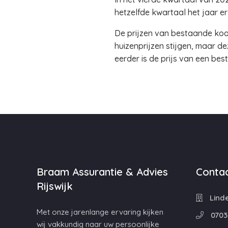
hetzelfde kwartaal het jaar er
De prijzen van bestaande koop
huizenprijzen stijgen, maar de
eerder is de prijs van een b
Braam Assurantie & Advies
Contac
Rijswijk
Linde
Met onze jarenlange ervaring kijken
0703
wij vakkundig naar uw persoonlijke